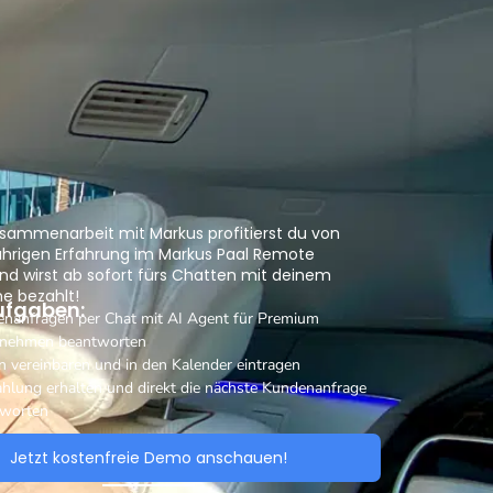
 Zusammenarbeit mit Markus profitierst du von
jährigen Erfahrung im Markus Paal Remote
nd wirst ab sofort fürs Chatten mit deinem
e bezahlt!
ufgaben:
nanfragen per Chat mit AI Agent für Premium
rnehmen beantworten
n vereinbaren und in den Kalender eintragen
hlung erhalten und direkt die nächste Kundenanfrage
tworten
Jetzt kostenfreie Demo anschauen!