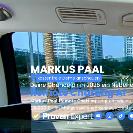
kostenfreie Demo anschauen
Deine Chance dir in 2026 ein Nebe
Remote Chatting AI
Markus Paal Remote Chatting
zeigt dir, wie d
15.000 €+ im Monat verdienen kannst, komplet