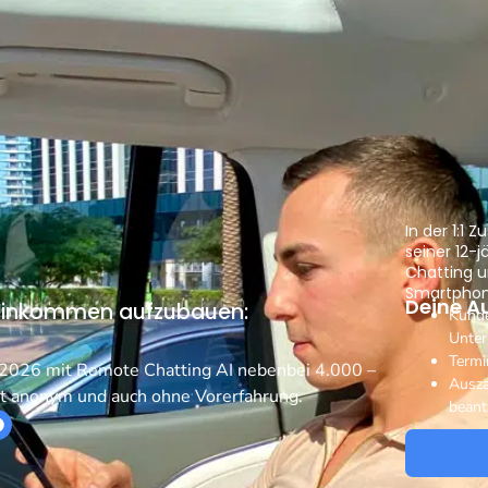
In der 1:1
seiner 12-
Chatting u
Smartphon
Deine A
neinkommen aufzubauen:
Kunde
Unte
Termi
u 2026 mit Remote Chatting AI nebenbei 4.000 –
Ausza
t anonym und auch ohne Vorerfahrung.
bean